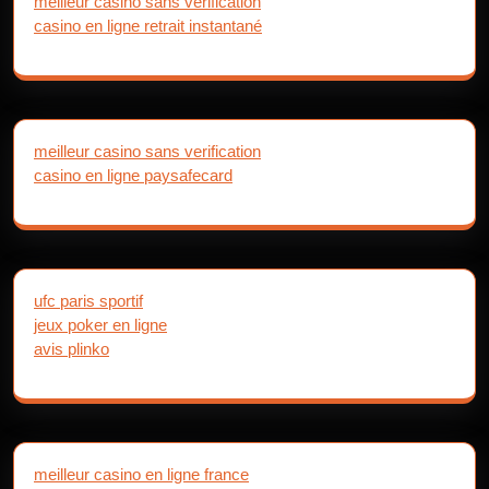
meilleur casino sans verification
casino en ligne retrait instantané
meilleur casino sans verification
casino en ligne paysafecard
ufc paris sportif
jeux poker en ligne
avis plinko
meilleur casino en ligne france