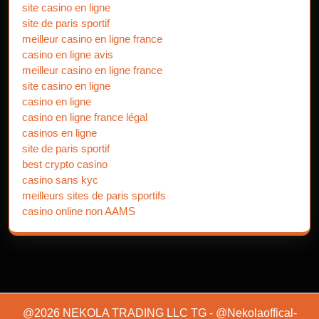
site casino en ligne
site de paris sportif
meilleur casino en ligne france
casino en ligne avis
meilleur casino en ligne france
site casino en ligne
casino en ligne
casino en ligne france légal
casinos en ligne
site de paris sportif
best crypto casino
casino sans kyc
meilleurs sites de paris sportifs
casino online non AAMS
@2026 NEKOLA TRADING LLC TG - @Nekolaoffical-