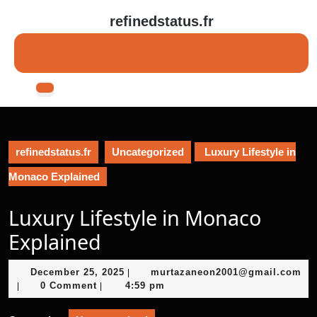
Skip
refinedstatus.fr
to
content
Skip
to
content
Open
Button
refinedstatus.fr
Uncategorized
Luxury Lifestyle in
Monaco Explained
Luxury Lifestyle in Monaco
Explained
December
December 25, 2025
murtazaneon2001@gmail.com
|
murtazaneon2001@gmail.com
25,
0 Comment
4:59 pm
|
|
2025