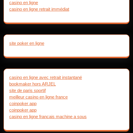
casino en ligne
casino en ligne retrait immédiat
site poker en ligne
casino en ligne avec retrait instantané
bookmaker hors ARJEL
site de paris sportif
meilleur casino en ligne france
coinpoker app
coinpoker app
casino en ligne francais machine a sous